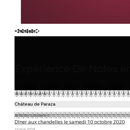
Partager
Expérience De Notes e
Facebook
Google+
Twitter
Pinterest
LinkedIn
About the author
Château de Paraza
Articles similaires
Dîner aux chandelles le samedi 10 octobre 2020
13 mai 2019