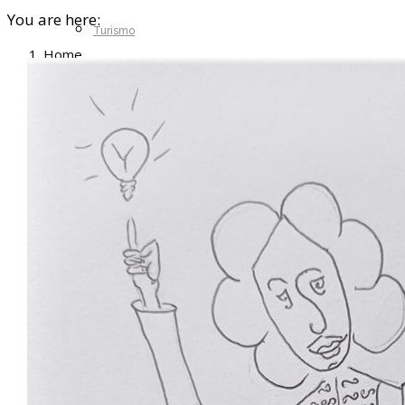
You are here:
Turismo
Home
[Escape Game] Etape 1 – Le bornage