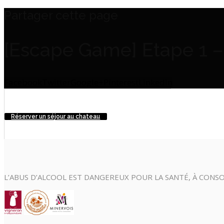
Partager cette page
[Escape Game] Etape 1 
Facebook
Twitter
Google+
Pinterest
LinkedIn
Réserver un séjour au chateau
L’ABUS D’ALCOOL EST DANGEREUX POUR LA SANTÉ, À CON