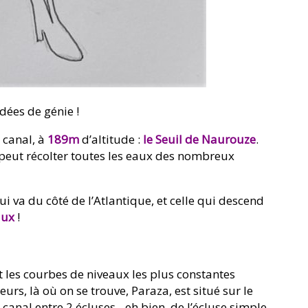
idées de génie !
u canal, à
189m
d’altitude :
le Seuil de Naurouze
.
 peut récolter toutes les eaux des nombreux
qui va du côté de l’Atlantique, et celle qui descend
aux
!
t les courbes de niveaux les plus constantes
eurs, là où on se trouve, Paraza, est situé sur le
du canal entre 2 écluses…eh bien, de l’écluse simple