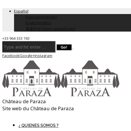
Español
Français
(
Francés
)
English
(
Inglés
)
简体中文
(
Chino simplificado
)
+33 964 333 743
Facebook
Google+
Instagram
Château de Paraza
Site web du Château de Paraza
¿ QUIENES SOMOS ?