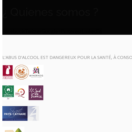
¿ Quienes somos ?
Facebook
Twitter
Google+
Pinterest
LinkedIn
L’ABUS D’ALCOOL EST DANGEREUX POUR LA SANTÉ, À CON