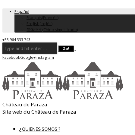
Español
Français
(
Francés
)
English
(
Inglés
)
简体中文
(
Chino simplificado
)
+33 964 333 743
Facebook
Google+
Instagram
Château de Paraza
Site web du Château de Paraza
¿ QUIENES SOMOS ?