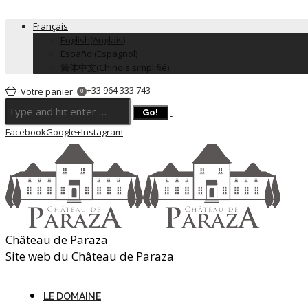
Français
English
(
Anglais
)
Español
(
Espagnol
)
简体中文
(
Chinois simplifié
)
+33 964 333 743
Votre panier
0
Facebook
Google+
Instagram
Château de Paraza
Site web du Château de Paraza
LE DOMAINE