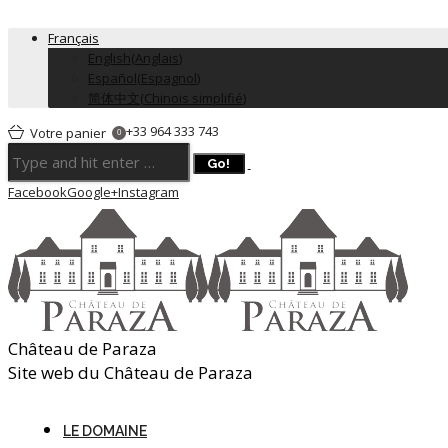
Français
English
(
Anglais
)
Español
(
Espagnol
)
简体中文
(
Chinois simplifié
)
+33 964 333 743
Votre panier
0
Facebook
Google+
Instagram
Château de Paraza
Site web du Château de Paraza
LE DOMAINE