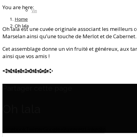
You are here:
Vin
Home
Oh lala
Oh lala est une cuvée originale associant les meilleurs 
Marselan ainsi qu’une touche de Merlot et de Cabernet.
Cet assemblage donne un vin fruité et généreux, aux tan
ainsi que vos amis !
Partager cette page
Partager cette page
Oh lala
Facebook
Twitter
Google+
Pinterest
LinkedIn