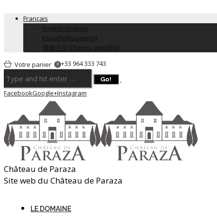
Français
English
(
Anglais
)
Español
(
Espagnol
)
简体中文
(
Chinois simplifié
)
+33 964 333 743
Votre panier
0
Facebook
Google+
Instagram
Château de Paraza
Site web du Château de Paraza
LE DOMAINE