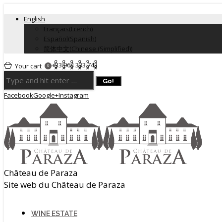
English
Français
(
French
)
Español
(
Spanish
)
简体中文
(
Chinese (Simplified)
)
+33 964 333 743
Your cart
0
Facebook
Google+
Instagram
Château de Paraza
Site web du Château de Paraza
WINE ESTATE