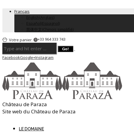
Français
English
(
Anglais
)
Español
(
Espagnol
)
简体中文
(
Chinois simplifié
)
+33 964 333 743
Votre panier
0
Facebook
Google+
Instagram
Château de Paraza
Site web du Château de Paraza
LE DOMAINE