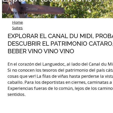
Turismo
You are here:
Home
Suites
Explorar los entornos
EXPLORAR EL CANAL DU MIDI, PROBA
DESCUBRIR EL PATRIMONIO CATARO,
BEBER VINO VINO VINO
En el corazón del Languedoc, al lado del Canal du M
Si no conocen los tesoros del patrimonio del país c
cosas que ver! La filas de viñas hasta perderse la vi
caballo. Para los deportistas en ciernes, caminatas a
Experiencias fueras de lo común, lejos de los camino
sentidos.