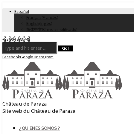
Español
Français
(
Francés
)
English
(
Inglés
)
简体中文
(
Chino simplificado
)
+33 964 333 743
Facebook
Google+
Instagram
Château de Paraza
Site web du Château de Paraza
¿ QUIENES SOMOS ?