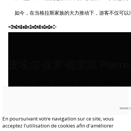
如今，在当格拉斯家族的大力推动下，游客不仅可以
Partager cette page
皮埃尔·保罗·德里凯 Pierre P
Facebook
Twitter
Google+
Pinterest
LinkedIn
www.c
En poursuivant votre navigation sur ce site, vous
acceptez l’utilisation de cookies afin d'améliorer